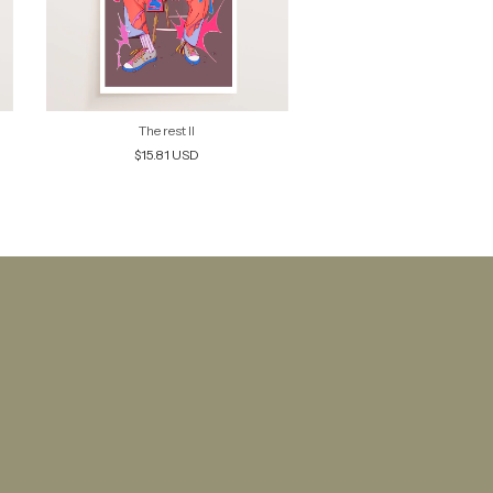
The rest II
The Axtlan
$15.81 USD
$15.81 USD