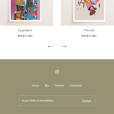
Engineers
The rest
$15.81 USD
$15.81 USD
Inicio
Bio
Tienda
Contacto