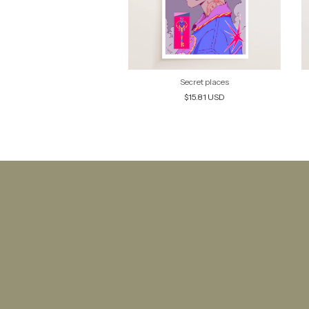
Shaman
Secret places
$15.81 USD
$15.81 USD