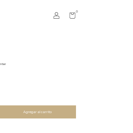
0
nter